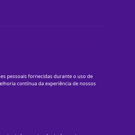
es pessoais fornecidas durante o uso de
elhoria contínua da experiência de nossos