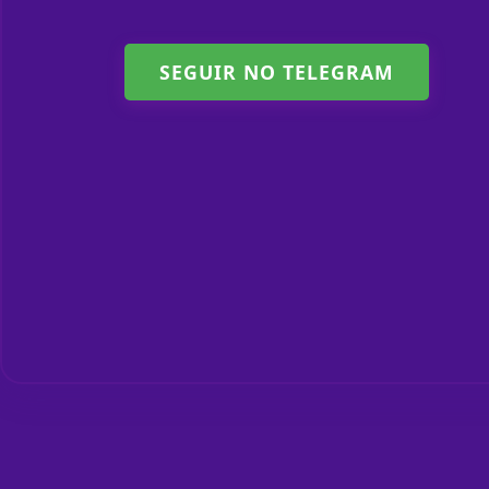
SEGUIR NO TELEGRAM