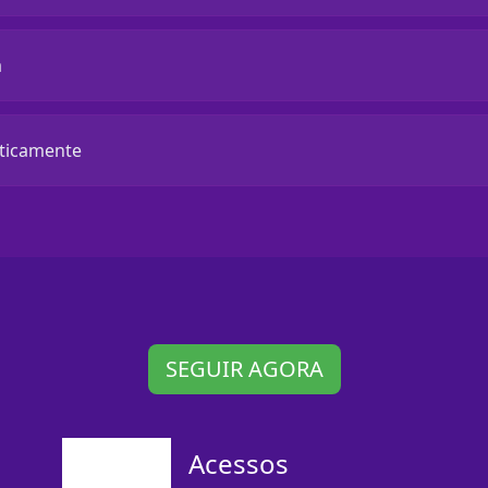
a
aticamente
SEGUIR AGORA
Acessos