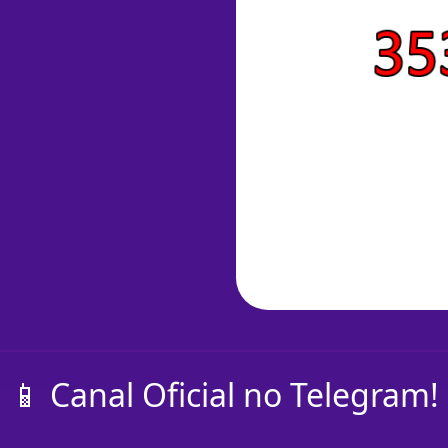
📱 Canal Oficial no Telegram!