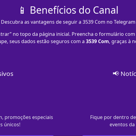
📱 Benefícios do Canal
Descubra as vantagens de seguir a 3539 Com no Telegram
istrar” no topo da página inicial. Preencha o formulário c
cupe, seus dados estão seguros com a
3539 Com
, graças à 
sivos
📢 Notí
m, promoções especiais
Fique por dentro d
s únicos!
eventos da