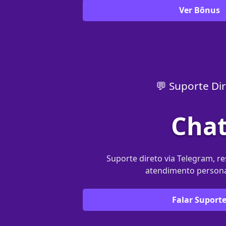
Ver Bônus
💬 Suporte Di
Cha
Suporte direto via Telegram, r
atendimento persona
Falar Suport