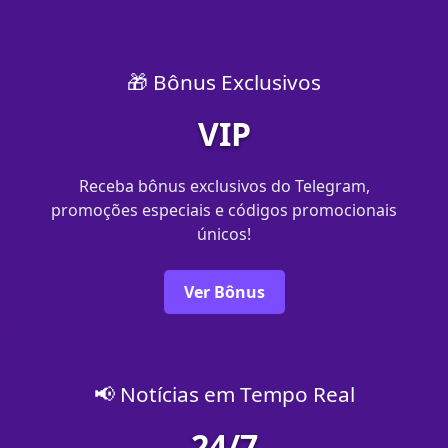
🎁 Bônus Exclusivos
VIP
Receba bônus exclusivos do Telegram,
promoções especiais e códigos promocionais
únicos!
Ver Bônus
📢 Notícias em Tempo Real
24/7