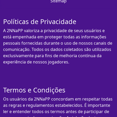
Sitemap
Políticas de Privacidade
A 2NNaPP valoriza a privacidade de seus usuários e
está empenhada em proteger todas as informações
pessoais fornecidas durante o uso de nossos canais de
comunicação. Todos os dados coletados são utilizados
exclusivamente para fins de melhoria contínua da
experiência de nossos jogadores.
Termos e Condições
Os usuários da 2NNaPP concordam em respeitar todas
as regras e regulamentos estabelecidos. É importante
ler e entender todos os termos antes de participar de