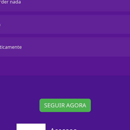
erder nada
a
aticamente
SEGUIR AGORA