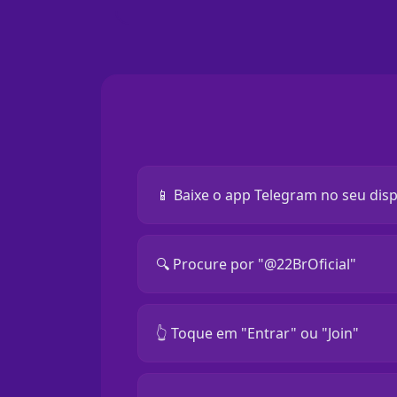
📱 Baixe o app Telegram no seu disp
🔍 Procure por "@22BrOficial"
👆 Toque em "Entrar" ou "Join"