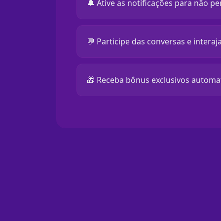
🔔 Ative as notificações para não p
💬 Participe das conversas e interaj
🎁 Receba bônus exclusivos autom