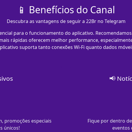
📱 Benefícios do Canal
Descubra as vantagens de seguir a 22Br no Telegram
sencial para o funcionamento do aplicativo. Recomendam
ais rápidas oferecem melhor performance, especialmente p
plicativo suporta tanto conexões Wi-Fi quanto dados móvei
sivos
📢 Notí
m, promoções especiais
Fique por dentro d
s únicos!
eventos 