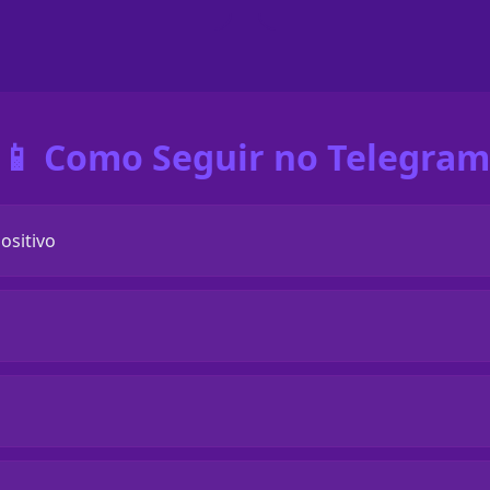
📱 Como Seguir no Telegram
ositivo