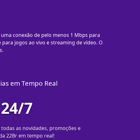
os uma conexão de pelo menos 1 Mbps para
ara jogos ao vivo e streaming de vídeo. O
s.
cias em Tempo Real
24/7
e todas as novidades, promoções e
da 22Br em tempo real!