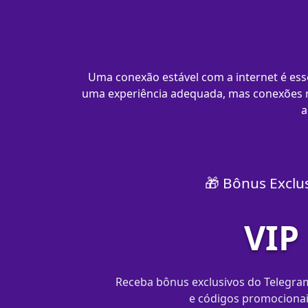
Uma conexão estável com a internet é es
uma experiência adequada, mas conexões m
a
🎁 Bônus Exclu
VIP
Receba bônus exclusivos do Telegra
e códigos promocionai