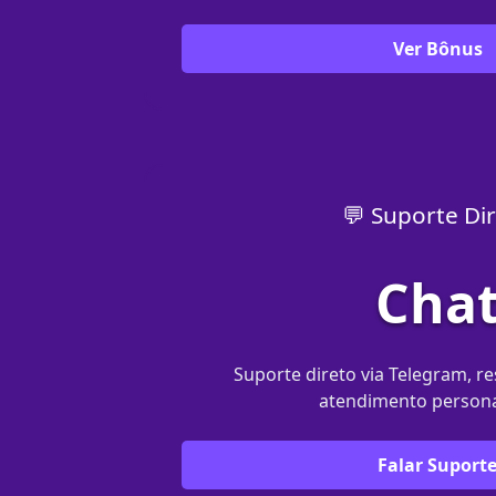
Ver Bônus
💬 Suporte Di
Cha
Suporte direto via Telegram, r
atendimento persona
Falar Suport