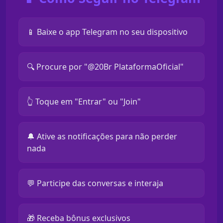
📱 Baixe o app Telegram no seu dispositivo
🔍 Procure por "@20Br PlataformaOficial"
👆 Toque em "Entrar" ou "Join"
🔔 Ative as notificações para não perder
nada
💬 Participe das conversas e interaja
🎁 Receba bônus exclusivos