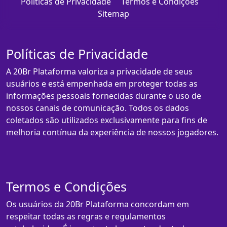
Políticas de Privacidade
Termos e Condições
Sitemap
Políticas de Privacidade
A 20Br Plataforma valoriza a privacidade de seus
usuários e está empenhada em proteger todas as
informações pessoais fornecidas durante o uso de
nossos canais de comunicação. Todos os dados
coletados são utilizados exclusivamente para fins de
melhoria contínua da experiência de nossos jogadores.
Termos e Condições
Os usuários da 20Br Plataforma concordam em
respeitar todas as regras e regulamentos