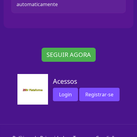
automaticamente
SEGUIR AGORA
Acessos
Login
Registrar-se