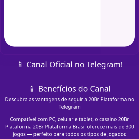
📱 Canal Oficial no Telegram!
📱 Benefícios do Canal
Descubra as vantagens de seguir a 20Br Plataforma no
Telegram
Compatível com PC, celular e tablet, o cassino 20Br
Plataforma 20Br Plataforma Brasil oferece mais de 300
jogos — perfeito para todos os tipos de jogador.