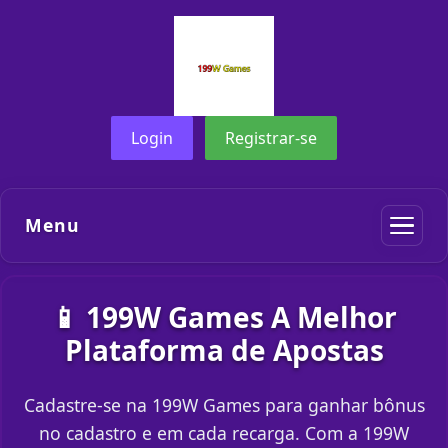
Login
Registrar-se
Menu
📱 199W Games A Melhor
Plataforma de Apostas
Cadastre-se na 199W Games para ganhar bônus
no cadastro e em cada recarga. Com a 199W