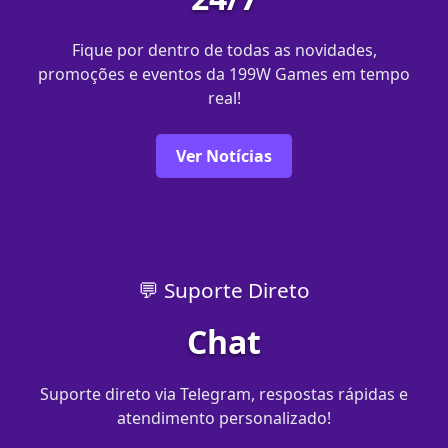
Fique por dentro de todas as novidades,
promoções e eventos da 199W Games em tempo
real!
Ver Notícias
💬 Suporte Direto
Chat
Suporte direto via Telegram, respostas rápidas e
atendimento personalizado!