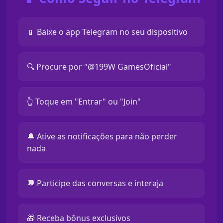
📱 Baixe o app Telegram no seu dispositivo
🔍 Procure por "@199W GamesOficial"
👆 Toque em "Entrar" ou "Join"
🔔 Ative as notificações para não perder
nada
💬 Participe das conversas e interaja
🎁 Receba bônus exclusivos