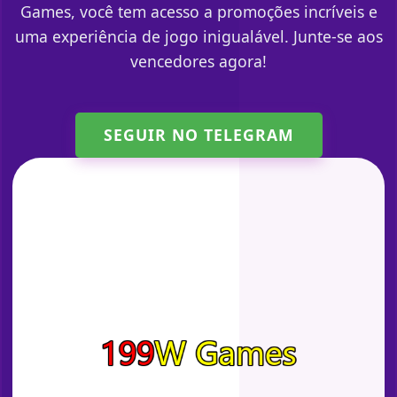
Games, você tem acesso a promoções incríveis e
uma experiência de jogo inigualável. Junte-se aos
vencedores agora!
SEGUIR NO TELEGRAM