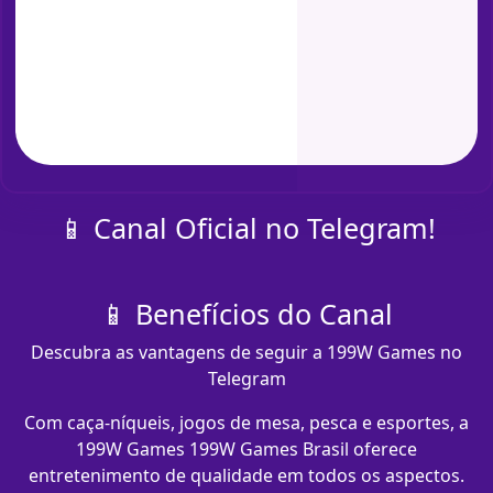
📱 Canal Oficial no Telegram!
📱 Benefícios do Canal
Descubra as vantagens de seguir a 199W Games no
Telegram
Com caça-níqueis, jogos de mesa, pesca e esportes, a
199W Games 199W Games Brasil oferece
entretenimento de qualidade em todos os aspectos.