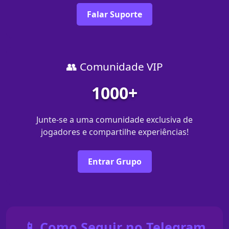
Falar Suporte
👥 Comunidade VIP
1000+
Junte-se a uma comunidade exclusiva de
jogadores e compartilhe experiências!
Entrar Grupo
📱 Como Seguir no Telegram