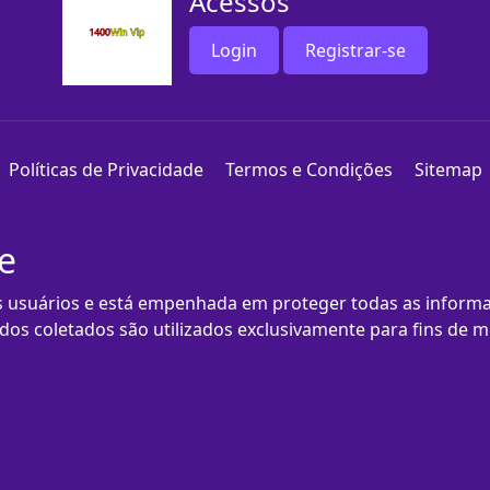
Acessos
Login
Registrar-se
Políticas de Privacidade
Termos e Condições
Sitemap
de
us usuários e está empenhada em proteger todas as inform
os coletados são utilizados exclusivamente para fins de m