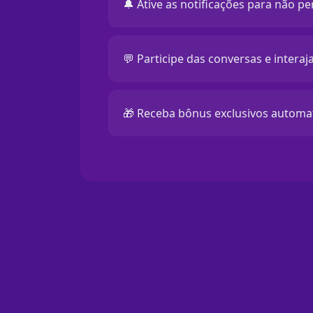
🔔 Ative as notificações para não p
💬 Participe das conversas e interaj
🎁 Receba bônus exclusivos autom