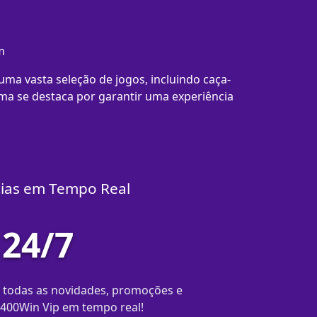
m
ma vasta seleção de jogos, incluindo caça-
rma se destaca por garantir uma experiência
cias em Tempo Real
24/7
e todas as novidades, promoções e
1400Win Vip em tempo real!