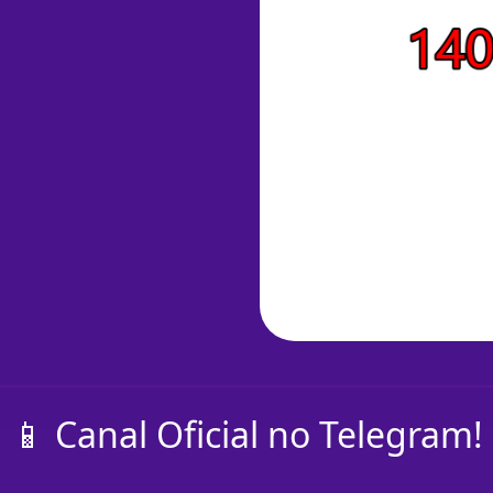
📱 Canal Oficial no Telegram!