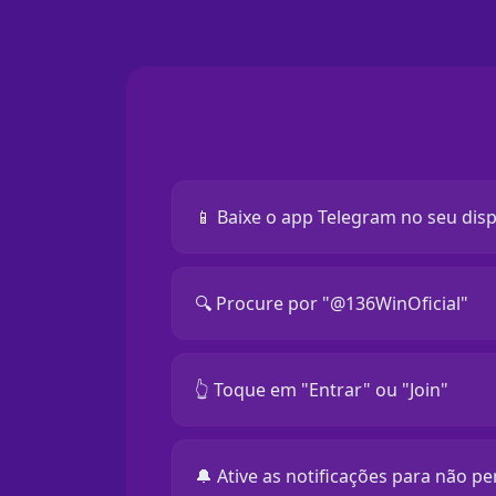
📱 Baixe o app Telegram no seu disp
🔍 Procure por "@136WinOficial"
👆 Toque em "Entrar" ou "Join"
🔔 Ative as notificações para não p