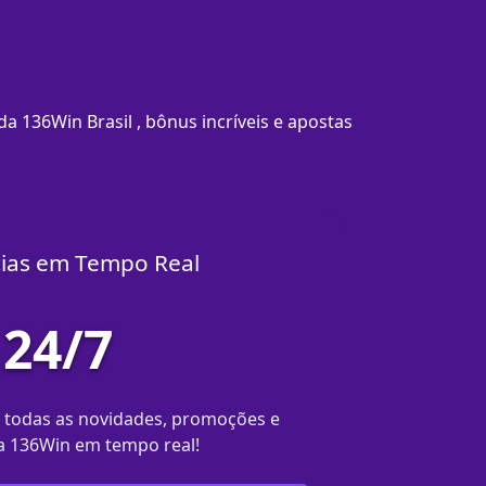
a 136Win Brasil , bônus incríveis e apostas
cias em Tempo Real
24/7
e todas as novidades, promoções e
a 136Win em tempo real!