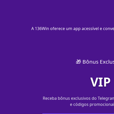
A 136Win oferece um app acessível e conven
🎁 Bônus Exclu
VIP
Receba bônus exclusivos do Telegra
e códigos promocionai