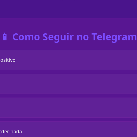
📱 Como Seguir no Telegram
ositivo
erder nada