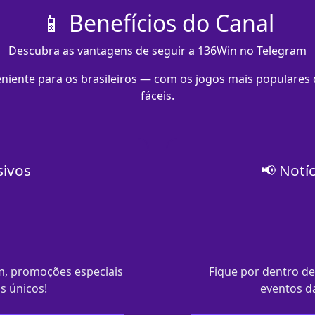
📱 Benefícios do Canal
Descubra as vantagens de seguir a 136Win no Telegram
iente para os brasileiros — com os jogos mais populares d
fáceis.
sivos
📢 Notí
m, promoções especiais
Fique por dentro d
s únicos!
eventos d