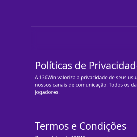
Políticas de Privacida
A 136Win valoriza a privacidade de seus us
nossos canais de comunicação. Todos os dad
jogadores.
Termos e Condições