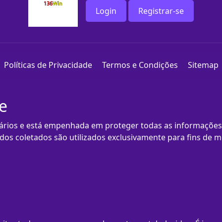
Login
Registrar-se
Políticas de Privacidade
Termos e Condições
Sitemap
de
uários e está empenhada em proteger todas as informações
os coletados são utilizados exclusivamente para fins de m