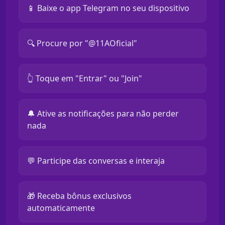
📱 Baixe o app Telegram no seu dispositivo
🔍 Procure por "@11AOficial"
👆 Toque em "Entrar" ou "Join"
🔔 Ative as notificações para não perder
nada
💬 Participe das conversas e interaja
🎁 Receba bônus exclusivos
automaticamente