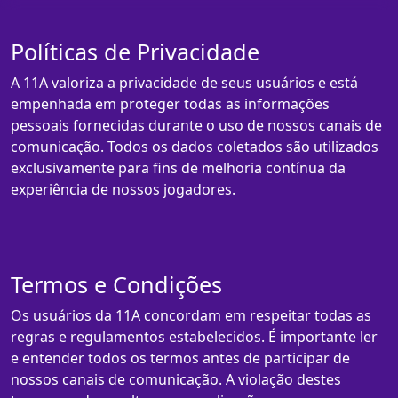
Políticas de Privacidade
A 11A valoriza a privacidade de seus usuários e está
empenhada em proteger todas as informações
pessoais fornecidas durante o uso de nossos canais de
comunicação. Todos os dados coletados são utilizados
exclusivamente para fins de melhoria contínua da
experiência de nossos jogadores.
Termos e Condições
Os usuários da 11A concordam em respeitar todas as
regras e regulamentos estabelecidos. É importante ler
e entender todos os termos antes de participar de
nossos canais de comunicação. A violação destes