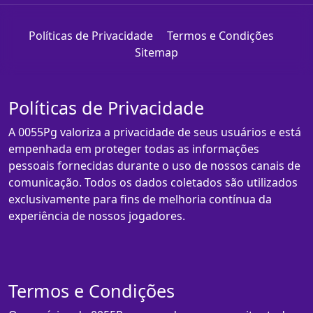
Políticas de Privacidade
Termos e Condições
Sitemap
Políticas de Privacidade
A 0055Pg valoriza a privacidade de seus usuários e está
empenhada em proteger todas as informações
pessoais fornecidas durante o uso de nossos canais de
comunicação. Todos os dados coletados são utilizados
exclusivamente para fins de melhoria contínua da
experiência de nossos jogadores.
Termos e Condições