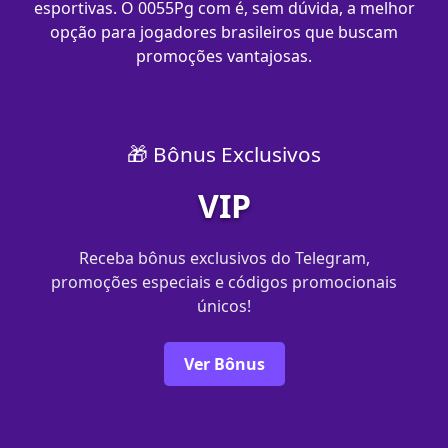
esportivas. O 0055Pg com​ é, sem dúvida, a melhor
opção para jogadores brasileiros que buscam
promoções vantajosas.
🎁 Bônus Exclusivos
VIP
Receba bônus exclusivos do Telegram,
promoções especiais e códigos promocionais
únicos!
Ver Bônus