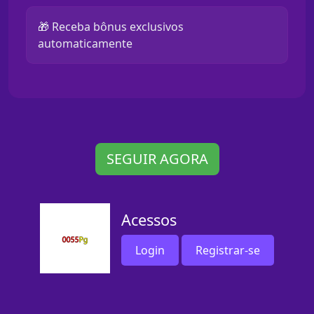
🎁 Receba bônus exclusivos
automaticamente
SEGUIR AGORA
Acessos
Login
Registrar-se