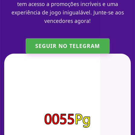
tem acesso a promoções incríveis e uma
experiência de jogo inigualável. Junte-se aos
vencedores agora!
SEGUIR NO TELEGRAM