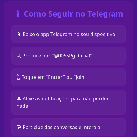
📱 Como Seguir no Telegram
📱 Baixe o app Telegram no seu dispositivo
🔍 Procure por "@0055PgOficial"
👆 Toque em "Entrar" ou "Join"
🔔 Ative as notificações para não perder
nada
💬 Participe das conversas e interaja