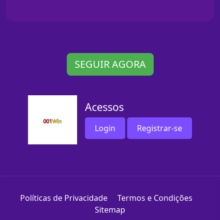
SEGUIR AGORA
Acessos
Login
Registrar-se
Políticas de Privacidade
Termos e Condições
Sitemap