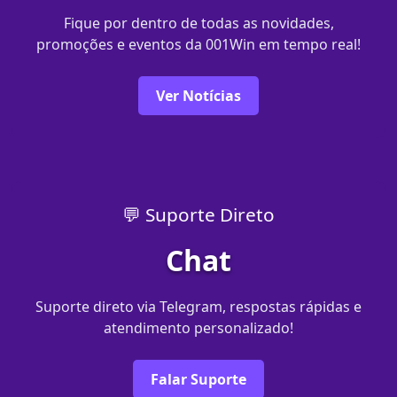
Fique por dentro de todas as novidades,
promoções e eventos da 001Win em tempo real!
Ver Notícias
💬 Suporte Direto
Chat
Suporte direto via Telegram, respostas rápidas e
atendimento personalizado!
Falar Suporte