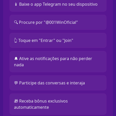
📱 Baixe o app Telegram no seu dispositivo
🔍 Procure por "@001WinOficial"
👆 Toque em "Entrar" ou "Join"
🔔 Ative as notificações para não perder
nada
💬 Participe das conversas e interaja
🎁 Receba bônus exclusivos
automaticamente