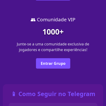
👥 Comunidade VIP
1000+
Junte-se a uma comunidade exclusiva de
jogadores e compartilhe experiências!
Entrar Grupo
📱 Como Seguir no Telegram